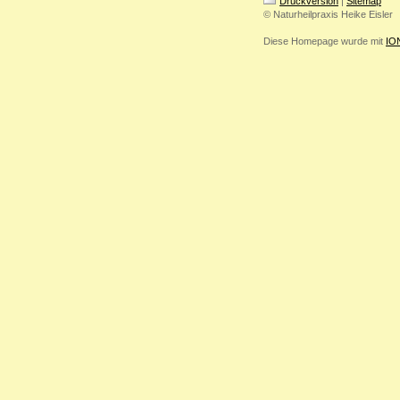
Druckversion
|
Sitemap
© Naturheilpraxis Heike Eisler
Diese Homepage wurde mit
IO