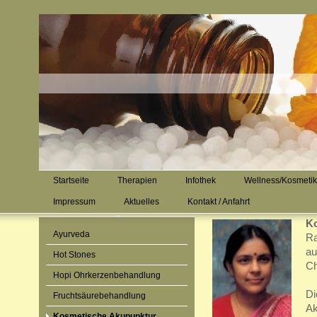
Startseite
Therapien
Infothek
Wellness/Kosmetik
Impressum
Aktuelles
Kontakt / Anfahrt
K
Ayurveda
Ra
au
Hot Stones
Ch
Hopi Ohrkerzenbehandlung
Di
Fruchtsäurebehandlung
Ak
Kosmetische Akupunktur