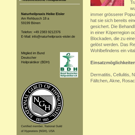
Tr
wu
Naturheilpraxis Heike Eisler
immer grösserer Popul
Am Rehbusch 18 a
hat sie sich bereits e
59199 Bönen
gesichert. Die Behand
Telefon: +49 2383 9212376
in einer Köperregion 
E-Mail: info@naturheilpraxis-eisler.de
Blockaden, die zu eine
gelöst werden. Das Re
Wohlbefindens ein vita
Mitglied im Bund
Deutscher
Heilpraktiker (BDH)
Einsatzmöglichkeiten
Dermatitis, Cellulitis,
Fältchen, Akne, Rosa
Certified member, National Guild
of Hypnotists (NGH), USA