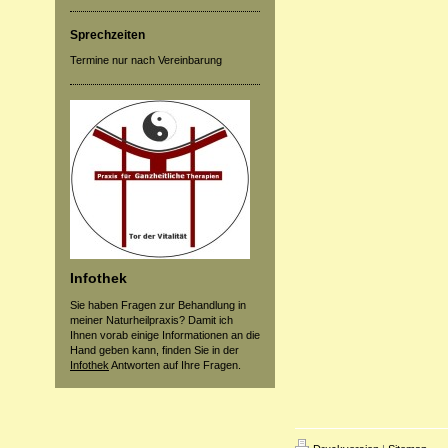
Sprechzeiten
Termine nur nach Vereinbarung
Infothek
Sie haben Fragen zur Behandlung in
meiner Naturheilpraxis? Damit ich
Ihnen vorab einige Informationen an die
Hand geben kann, finden Sie in der
Infothek
Antworten auf Ihre Fragen.