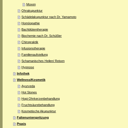
Moxen
Ohrakupunktur
Schädelakupunktur nach Dr. Yamamoto
Homöopathie
Bachblütentherapie
Biochemie nach Dr. Schüßler
Chiropraktik
Infusionstherapie
Familienaufstellung
Schamanisches Heilen/ Reisen
Hypnose
Infothek
Wellness/Kosmetik
Ayurveda
Hot Stones
Hopi Ohrkerzenbehandlung
Fruchtsäurebehandlung
Kosmetische Akupunktur
Faltenunterspritzung
Praxis