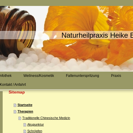
Naturheilpraxis Heike E
Infothek
Wellness/Kosmetik
Faltenunterspritzung
Praxis
Kontakt / Anfahrt
Sitemap
Startseite
Therapien
Traditionelle Chinesische Medizin
Akupunktur
Schröpfen