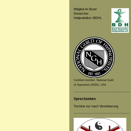
Mitglied im Bund
Deutscher
Heilpraktiker (BDH)
Certified member, National Guild
of Hypnotists (NGH), USA
Sprechzeiten
Termine nur nach Vereinbarung